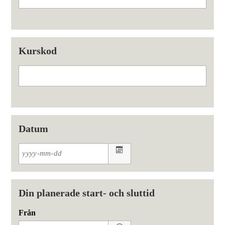
Kurskod
Datum
Din planerade start- och sluttid
Från