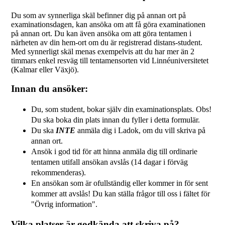
Du som av synnerliga skäl befinner dig på annan ort på
examinationsdagen, kan ansöka om att få göra examinationen
på annan ort. Du kan även ansöka om att göra tentamen i
närheten av din hem-ort om du är registrerad distans-student.
Med synnerligt skäl menas exempelvis att du har mer än 2
timmars enkel resväg till tentamensorten vid Linnéuniversitetet
(Kalmar eller Växjö).
Innan du ansöker:
Du, som student, bokar själv din examinationsplats. Obs!
Du ska boka din plats innan du fyller i detta formulär.
Du ska
INTE
anmäla dig i Ladok, om du vill skriva på
annan ort.
Ansök i god tid för att hinna anmäla dig till ordinarie
tentamen utifall ansökan avslås (14 dagar i förväg
rekommenderas).
En ansökan som är ofullständig eller kommer in för sent
kommer att avslås! Du kan ställa frågor till oss i fältet för
"Övrig information".
Vilka platser är godkända att skriva på?