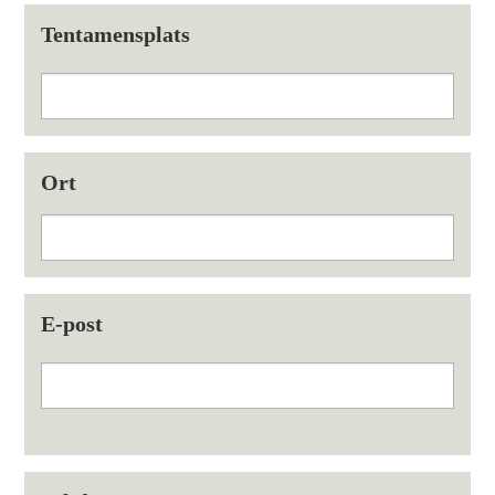
Tentamensplats
Ort
E-post