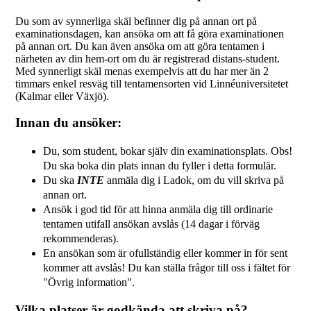
Du som av synnerliga skäl befinner dig på annan ort på
examinationsdagen, kan ansöka om att få göra examinationen
på annan ort. Du kan även ansöka om att göra tentamen i
närheten av din hem-ort om du är registrerad distans-student.
Med synnerligt skäl menas exempelvis att du har mer än 2
timmars enkel resväg till tentamensorten vid Linnéuniversitetet
(Kalmar eller Växjö).
Innan du ansöker:
Du, som student, bokar själv din examinationsplats. Obs!
Du ska boka din plats innan du fyller i detta formulär.
Du ska
INTE
anmäla dig i Ladok, om du vill skriva på
annan ort.
Ansök i god tid för att hinna anmäla dig till ordinarie
tentamen utifall ansökan avslås (14 dagar i förväg
rekommenderas).
En ansökan som är ofullständig eller kommer in för sent
kommer att avslås! Du kan ställa frågor till oss i fältet för
"Övrig information".
Vilka platser är godkända att skriva på?