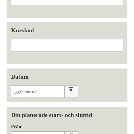
Kurskod
Datum
Din planerade start- och sluttid
Från