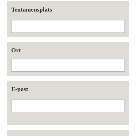
Tentamensplats
Ort
E-post